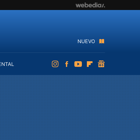
NUEVO
ENTAL
Instagram
Facebook
Youtube
Flipboard
googlenews