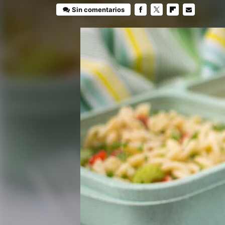
Sin comentarios
FACEBOOK
TWITTER
FLIPBOARD
E-
MAIL