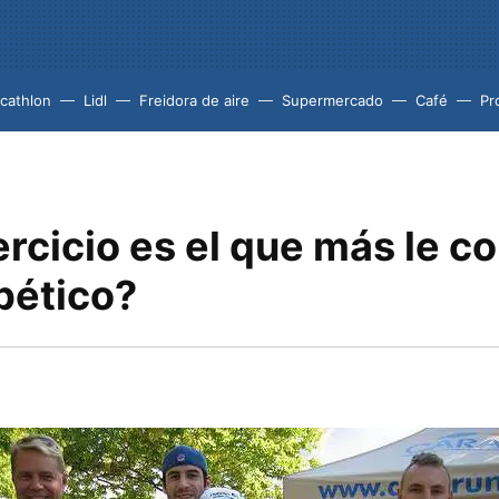
cathlon
Lidl
Freidora de aire
Supermercado
Café
Pr
rcicio es el que más le c
bético?