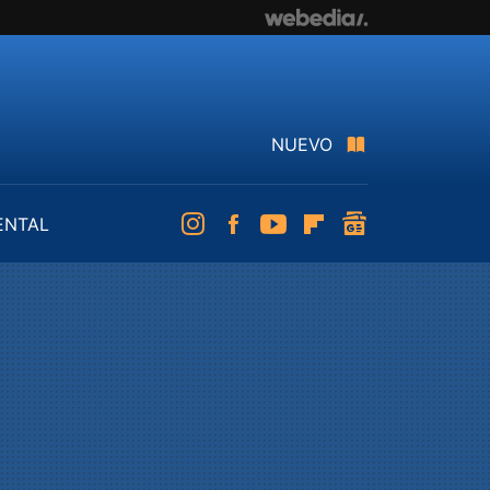
NUEVO
ENTAL
Instagram
Facebook
Youtube
Flipboard
googlenews