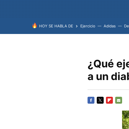
HOY SE HABLA DE
Ejercicio
Adidas
De
¿Qué eje
a un dia
FACEBOOK
TWITTER
FLIPBOARD
E-
MAIL