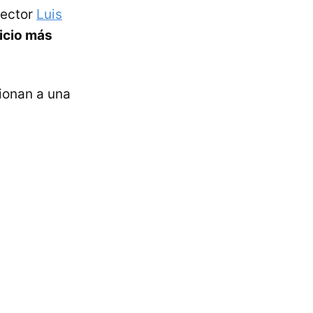
lector
Luis
cicio más
ionan a una