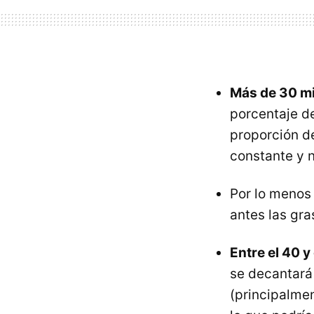
Más de 30 m
porcentaje d
proporción de
constante y n
Por lo meno
antes las gr
Entre el 40 y
se decantará
(principalmen