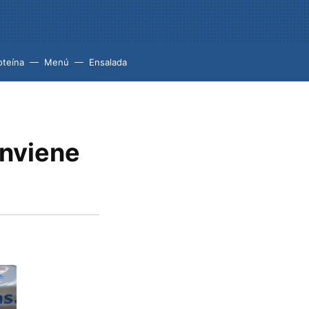
oteína
Menú
Ensalada
onviene