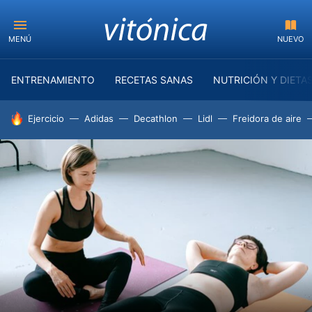
MENÚ
NUEVO
ENTRENAMIENTO
RECETAS SANAS
NUTRICIÓN Y DIETA
HOY SE HABLA DE
Ejercicio
Adidas
Decathlon
Lidl
Freidora de aire