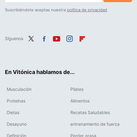
Suscribiéndote aceptas nuestra
política de privacidad
Síguenos
Twit
Fac
You
Inst
Flip
ter
ebo
tub
agr
boa
ok
e
am
rd
En Vitónica hablamos de...
Musculación
Pilates
Proteínas
Alimentos
Dietas
Recetas Saludables
Desayuno
entrenamiento de fuerza
Definición
Perder grasa