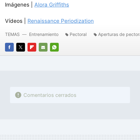
Imágenes |
Alora Griffiths
Vídeos |
Renaissance Periodization
TEMAS
Entrenamiento
Pectoral
Aperturas de pector
FACEBOOK
TWITTER
FLIPBOARD
E-
WHATSAPP
MAIL
Comentarios cerrados