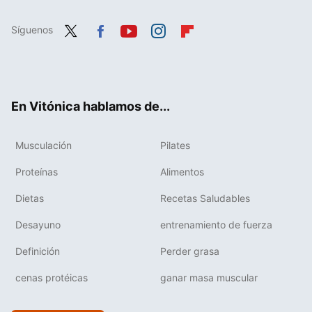
Síguenos
Twit
Fac
You
Inst
Flip
ter
ebo
tub
agr
boa
ok
e
am
rd
En Vitónica hablamos de...
Musculación
Pilates
Proteínas
Alimentos
Dietas
Recetas Saludables
Desayuno
entrenamiento de fuerza
Definición
Perder grasa
cenas protéicas
ganar masa muscular