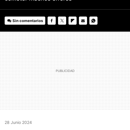
Sin comentarios
FACEBOOK
TWITTER
FLIPBOARD
E-
WHATSAPP
MAIL
28 Junio 2024