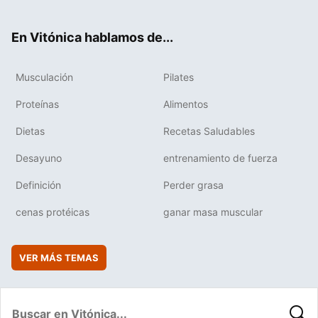
ter
ebo
tub
agr
boa
ok
e
am
rd
En Vitónica hablamos de...
Musculación
Pilates
Proteínas
Alimentos
Dietas
Recetas Saludables
Desayuno
entrenamiento de fuerza
Definición
Perder grasa
cenas protéicas
ganar masa muscular
VER MÁS TEMAS