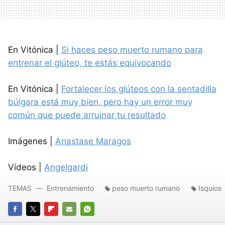
En Vitónica |
Si haces peso muerto rumano para
entrenar el glúteo, te estás equivocando
En Vitónica |
Fortalecer los glúteos con la sentadilla
búlgara está muy bien, pero hay un error muy
común que puede arruinar tu resultado
Imágenes |
Anastase Maragos
Vídeos |
Angelgardi
TEMAS
Entrenamiento
peso muerto rumano
Isquios
FACEBOOK
TWITTER
FLIPBOARD
E-
WHATSAPP