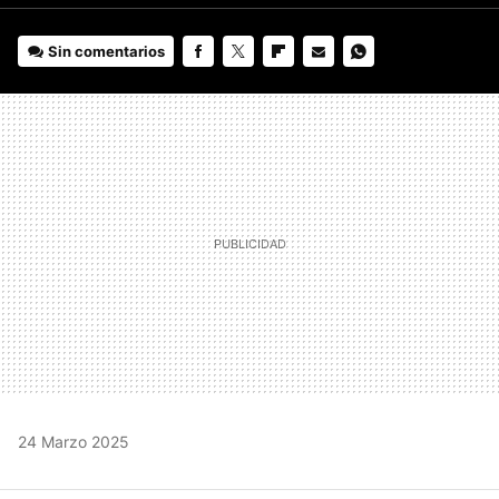
Sin comentarios
FACEBOOK
TWITTER
FLIPBOARD
E-
WHATSAPP
MAIL
24 Marzo 2025