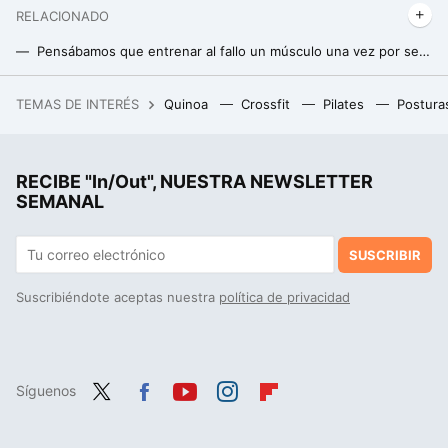
RELACIONADO
Pensábamos que entrenar al fallo un músculo una vez por semana estaba bien, pero un nuevo estudio nos dice que estábamos equivocados
Una fisioterapeuta muestra su rutina para brazos y hombros: “es muy efectiva para aumentar masa muscular, fuerza y eliminar la flacidez”
TEMAS DE INTERÉS
Quinoa
Crossfit
Pilates
Postura
Adidas ha rebajado las Samba más modernas color dulce de leche que combinan con todo y son súper cómodas
RECIBE "In/Out", NUESTRA NEWSLETTER
SEMANAL
SUSCRIBIR
Suscribiéndote aceptas nuestra
política de privacidad
Síguenos
Twit
Fac
You
Inst
Flip