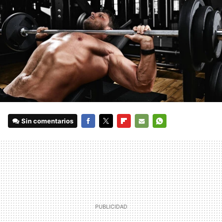
Sin comentarios
FACEBOOK
TWITTER
FLIPBOARD
E-
WHATSAPP
MAIL