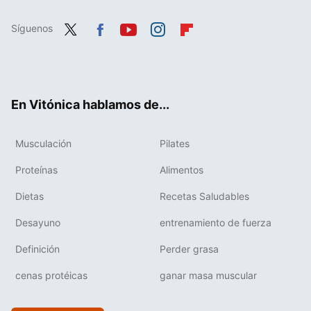
Síguenos
Twit
Fac
You
Inst
Flip
ter
ebo
tub
agr
boa
ok
e
am
rd
En Vitónica hablamos de...
Musculación
Pilates
Proteínas
Alimentos
Dietas
Recetas Saludables
Desayuno
entrenamiento de fuerza
Definición
Perder grasa
cenas protéicas
ganar masa muscular