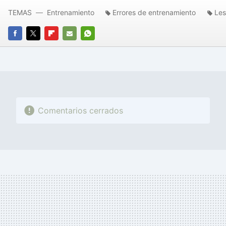
TEMAS
Entrenamiento
Errores de entrenamiento
Les
FACEBOOK
TWITTER
FLIPBOARD
E-
WHATSAPP
MAIL
Comentarios cerrados