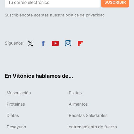
SUSCRIBIR
Suscribiéndote aceptas nuestra
política de privacidad
Síguenos
Twit
Fac
You
Inst
Flip
ter
ebo
tub
agr
boa
ok
e
am
rd
En Vitónica hablamos de...
Musculación
Pilates
Proteínas
Alimentos
Dietas
Recetas Saludables
Desayuno
entrenamiento de fuerza