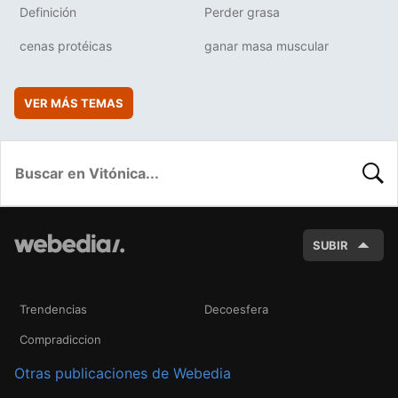
Definición
Perder grasa
cenas protéicas
ganar masa muscular
VER MÁS TEMAS
BUSC
SUBIR
Trendencias
Decoesfera
Compradiccion
Otras publicaciones de Webedia