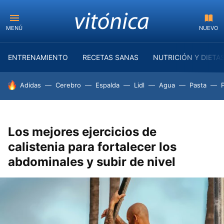
MENÚ
NUEVO
ENTRENAMIENTO
RECETAS SANAS
NUTRICIÓN Y DIETA
HOY SE HABLA DE
Adidas
Cerebro
Espalda
Lidl
Agua
Pasta
Los mejores ejercicios de
calistenia para fortalecer los
abdominales y subir de nivel