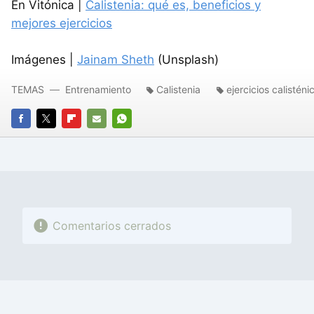
En Vitónica |
Calistenia: qué es, beneficios y
mejores ejercicios
Imágenes |
Jainam Sheth
(Unsplash)
TEMAS
Entrenamiento
Calistenia
ejercicios calisténi
FACEBOOK
TWITTER
FLIPBOARD
E-
WHATSAPP
MAIL
Comentarios cerrados