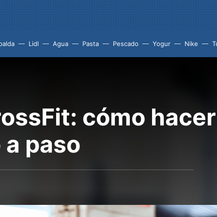
palda
Lidl
Agua
Pasta
Pescado
Yogur
Nike
T
rossFit: cómo hacer
 a paso