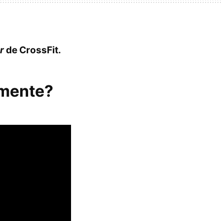
r
de CrossFit.
mente?