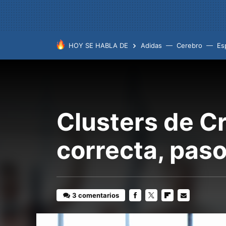
HOY SE HABLA DE
Adidas
Cerebro
Es
Clusters de C
correcta, paso
3 comentarios
FACEBOOK
TWITTER
FLIPBOARD
E-
MAIL