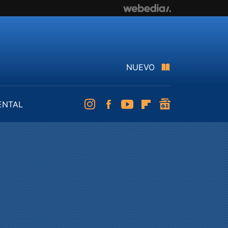
NUEVO
ENTAL
Instagram
Facebook
Youtube
Flipboard
googlenews