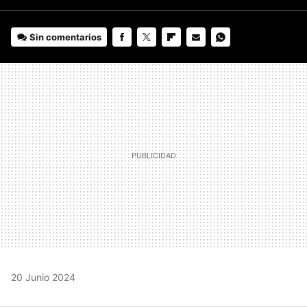
Sin comentarios
FACEBOOK
TWITTER
FLIPBOARD
E-
WHATSAPP
MAIL
20 Junio 2024