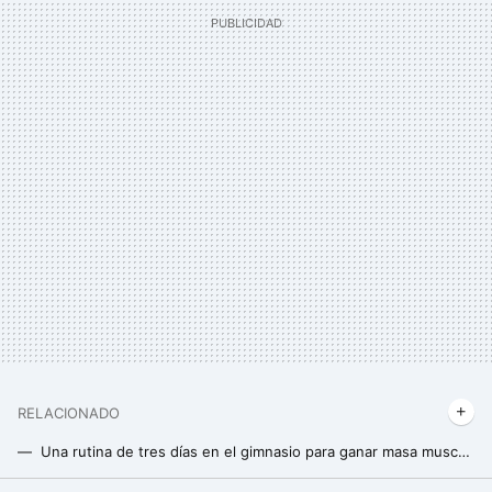
RELACIONADO
Una rutina de tres días en el gimnasio para ganar masa muscular en 2024 sin olvidar ningún músculo
Si quieres unas piernas más fuertes, esta es la mejor máquina que puedes elegir en el gimnasio