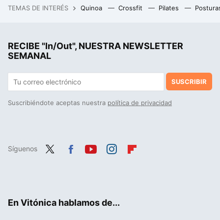
TEMAS DE INTERÉS
Quinoa
Crossfit
Pilates
Postura
Compré en Ikea un accesorio para ordenar los cuchillos y ahora lo uso como portallaves porque decora sin taladros
RECIBE "In/Out", NUESTRA NEWSLETTER
SEMANAL
SUSCRIBIR
Suscribiéndote aceptas nuestra
política de privacidad
Síguenos
Twit
Fac
You
Inst
Flip
ter
ebo
tub
agr
boa
ok
e
am
rd
En Vitónica hablamos de...