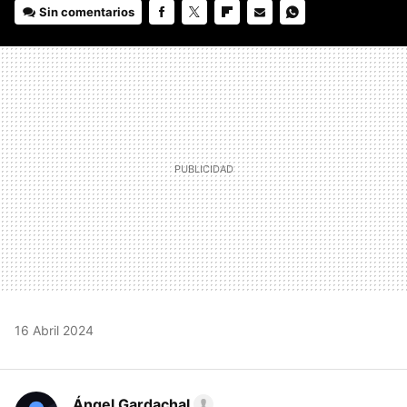
Sin comentarios
FACEBOOK
TWITTER
FLIPBOARD
E-
WHATSAPP
MAIL
16 Abril 2024
Ángel Gardachal