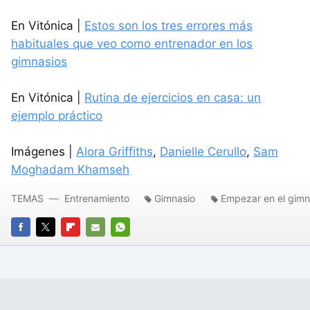
En Vitónica |
Estos son los tres errores más
habituales que veo como entrenador en los
gimnasios
En Vitónica |
Rutina de ejercicios en casa: un
ejemplo práctico
Imágenes |
Alora Griffiths
,
Danielle Cerullo
,
Sam
Moghadam Khamseh
TEMAS
Entrenamiento
Gimnasio
Empezar en el gimn
FACEBOOK
TWITTER
FLIPBOARD
E-
WHATSAPP
MAIL