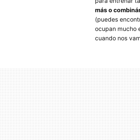
para entrenar t
más o combinán
(puedes encont
ocupan mucho es
cuando nos vamo