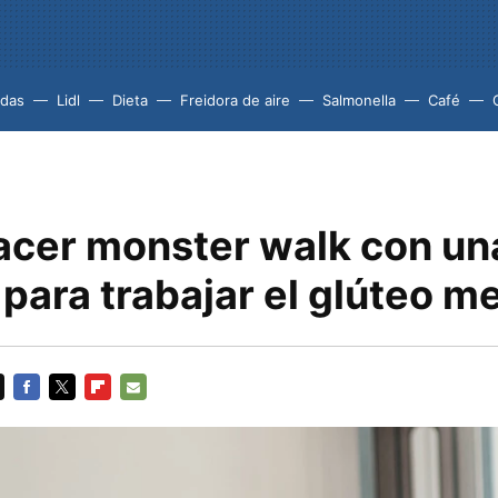
idas
Lidl
Dieta
Freidora de aire
Salmonella
Café
cer monster walk con u
 para trabajar el glúteo m
FACEBOOK
TWITTER
FLIPBOARD
E-
MAIL