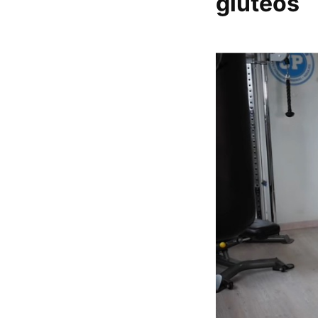
glúteos