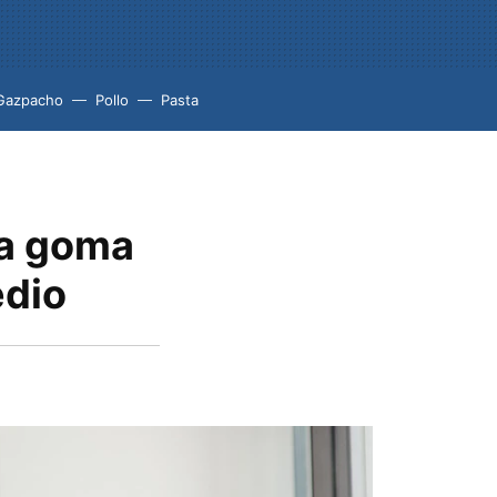
Gazpacho
Pollo
Pasta
na goma
edio