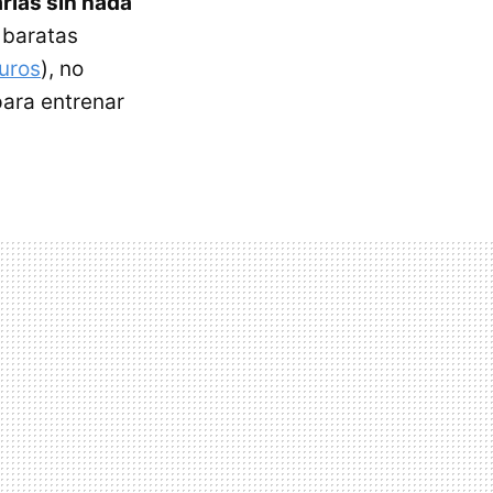
arlas sin nada
 baratas
euros
), no
para entrenar