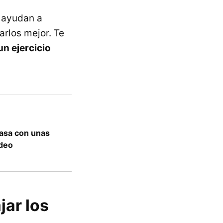
 ayudan a
arlos mejor. Te
n ejercicio
casa con unas
ídeo
ar los