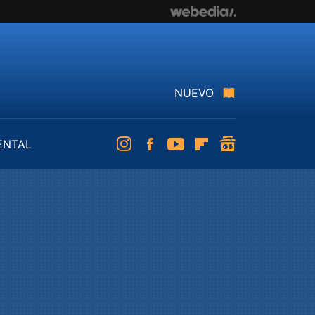
NUEVO
ENTAL
Instagram
Facebook
Youtube
Flipboard
googlenews