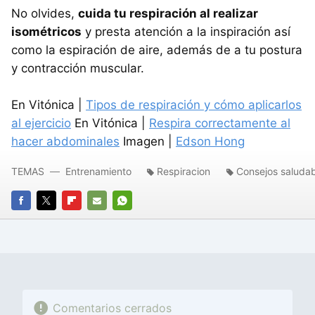
No olvides,
cuida tu respiración al realizar
isométricos
y presta atención a la inspiración así
como la espiración de aire, además de a tu postura
y contracción muscular.
En Vitónica |
Tipos de respiración y cómo aplicarlos
al ejercicio
En Vitónica |
Respira correctamente al
hacer abdominales
Imagen |
Edson Hong
TEMAS
Entrenamiento
Respiracion
Consejos saludab
FACEBOOK
TWITTER
FLIPBOARD
E-
WHATSAPP
MAIL
Comentarios cerrados