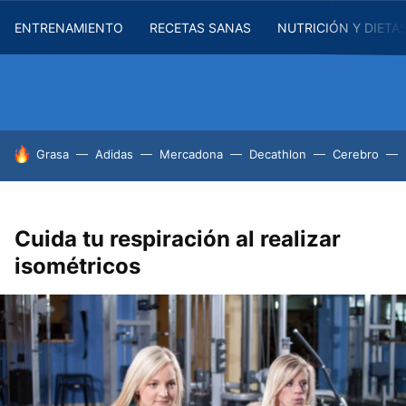
ENTRENAMIENTO
RECETAS SANAS
NUTRICIÓN Y DIETA
HOY SE HABLA DE
Grasa
Adidas
Mercadona
Decathlon
Cerebro
Cuida tu respiración al realizar
isométricos