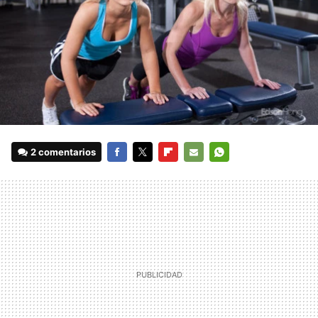
2 comentarios
FACEBOOK
TWITTER
FLIPBOARD
E-
WHATSAPP
MAIL