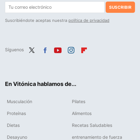
SUSCRIBIR
Suscribiéndote aceptas nuestra
política de privacidad
Síguenos
Twit
Fac
You
Inst
Flip
ter
ebo
tub
agr
boa
ok
e
am
rd
En Vitónica hablamos de...
Musculación
Pilates
Proteínas
Alimentos
Dietas
Recetas Saludables
Desayuno
entrenamiento de fuerza