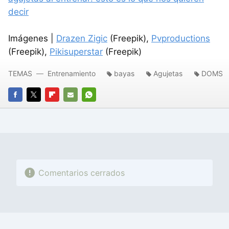
decir
Imágenes |
Drazen Zigic
(Freepik),
Pvproductions
(Freepik),
Pikisuperstar
(Freepik)
TEMAS
Entrenamiento
bayas
Agujetas
DOMS
FACEBOOK
TWITTER
FLIPBOARD
E-
WHATSAPP
MAIL
Comentarios cerrados