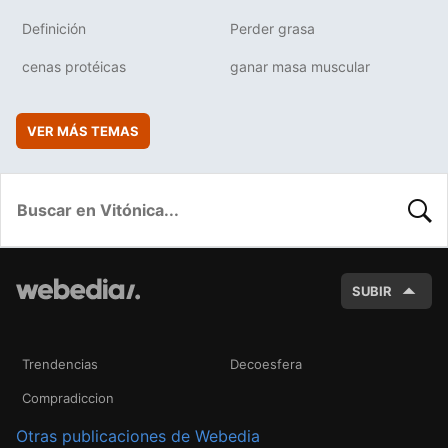
Definición
Perder grasa
cenas protéicas
ganar masa muscular
VER MÁS TEMAS
BUSC
SUBIR
Trendencias
Decoesfera
Compradiccion
Otras publicaciones de Webedia