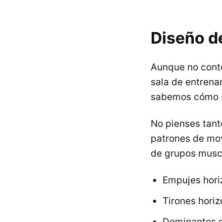
Diseño d
Aunque no conte
sala de entrena
sabemos cómo se
No pienses tanto
patrones de mov
de grupos musc
Empujes horiz
Tirones horiz
Dominantes de