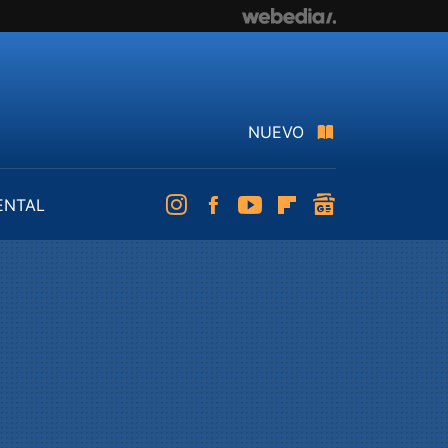
NUEVO
ENTAL
Instagram
Facebook
Youtube
Flipboard
googlenews