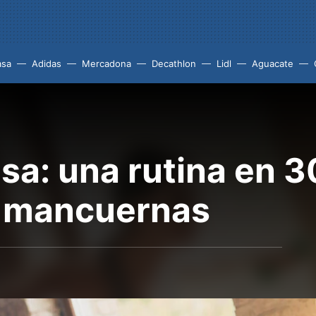
asa
Adidas
Mercadona
Decathlon
Lidl
Aguacate
asa: una rutina en 
e mancuernas