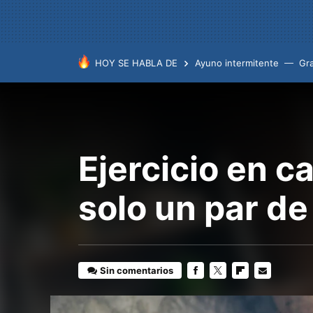
HOY SE HABLA DE
Ayuno intermitente
Gr
Ejercicio en c
solo un par d
Sin comentarios
FACEBOOK
TWITTER
FLIPBOARD
E-
MAIL