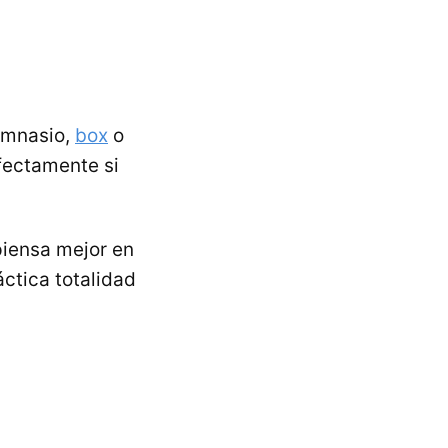
imnasio,
box
o
fectamente si
 piensa mejor en
ctica totalidad