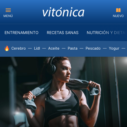
MENÚ
NUEVO
ENTRENAMIENTO
RECETAS SANAS
NUTRICIÓN Y DIETA
HOY SE HABLA DE
Cerebro
Lidl
Aceite
Pasta
Pescado
Yogur