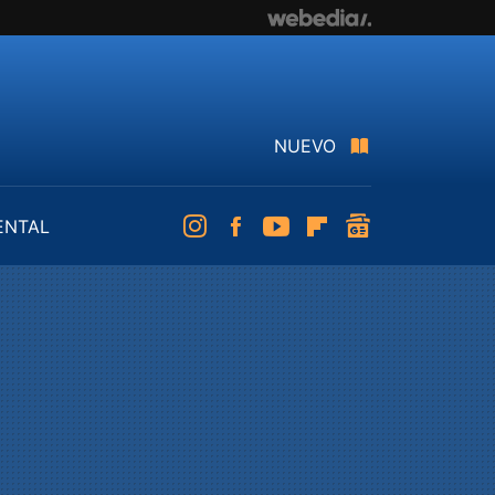
NUEVO
ENTAL
Instagram
Facebook
Youtube
Flipboard
googlenews