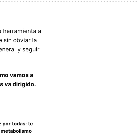
a herramienta a
sin obviar la
eneral y seguir
como vamos a
 va dirigido.
 por todas: te
u metabolismo