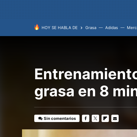
HOY SE HABLA DE
Grasa
Adidas
Merc
Entrenamiento
grasa en 8 min
Sin comentarios
FACEBOOK
TWITTER
FLIPBOARD
E-
MAIL