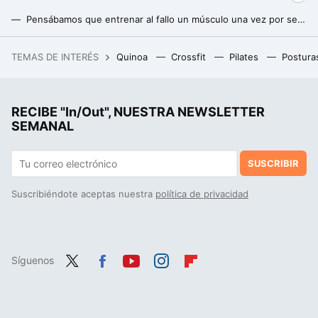
Pensábamos que entrenar al fallo un músculo una vez por semana estaba bien, pero un nuevo estudio nos dice que estábamos equivocados
Una fisioterapeuta muestra su rutina para brazos y hombros: “es muy efectiva para aumentar masa muscular, fuerza y eliminar la flacidez”
TEMAS DE INTERÉS
Quinoa
Crossfit
Pilates
Postura
Es una de las series de televisión más queridas de todos los tiempos, ideal para un maratón, y acaba de llegar a Netflix
RECIBE "In/Out", NUESTRA NEWSLETTER
SEMANAL
SUSCRIBIR
Suscribiéndote aceptas nuestra
política de privacidad
Síguenos
Twit
Fac
You
Inst
Flip
ter
ebo
tub
agr
boa