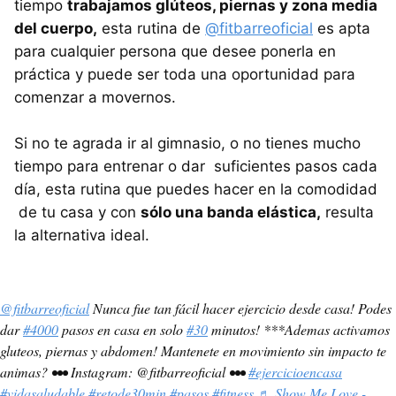
tiempo
trabajamos glúteos, piernas y zona media
del cuerpo,
esta rutina de
@fitbarreoficial
es apta
para cualquier persona que desee ponerla en
práctica y puede ser toda una oportunidad para
comenzar a movernos.
Si no te agrada ir al gimnasio, o no tienes mucho
tiempo para entrenar o dar suficientes pasos cada
día, esta rutina que puedes hacer en la comodidad
de tu casa y con
sólo una banda elástica,
resulta
la alternativa ideal.
@fitbarreoficial
Nunca fue tan fácil hacer ejercicio desde casa! Podes
dar
#4000
pasos en casa en solo
#30
minutos! ***Ademas activamos
gluteos, piernas y abdomen! Mantenete en movimiento sin impacto te
animas? ••• Instagram: @fitbarreoficial •••
#ejercicioencasa
#vidasaludable
#retode30min
#pasos
#fitness
♬ Show Me Love -