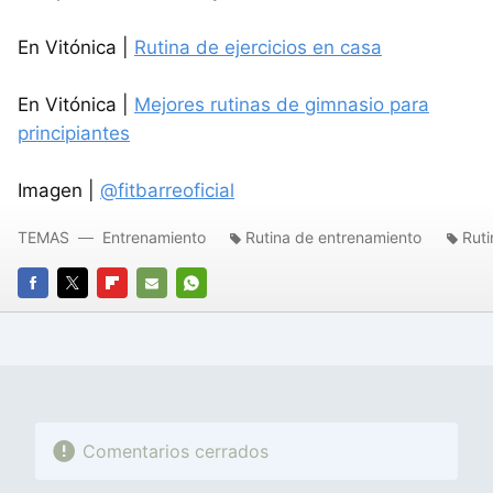
En Vitónica |
Rutina de ejercicios en casa
En Vitónica |
Mejores rutinas de gimnasio para
principiantes
Imagen |
@fitbarreoficial
TEMAS
Entrenamiento
Rutina de entrenamiento
Ruti
FACEBOOK
TWITTER
FLIPBOARD
E-
WHATSAPP
MAIL
Comentarios cerrados