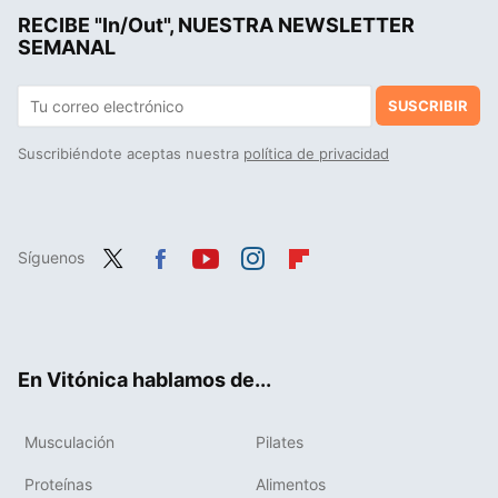
RECIBE "In/Out", NUESTRA NEWSLETTER
Una rutina de 7 minutos para quemar grasas sin salir de casa y trabajar todo el cuerpo
SEMANAL
SUSCRIBIR
Suscribiéndote aceptas nuestra
política de privacidad
Síguenos
Twit
Fac
You
Inst
Flip
ter
ebo
tub
agr
boa
ok
e
am
rd
En Vitónica hablamos de...
Musculación
Pilates
Proteínas
Alimentos