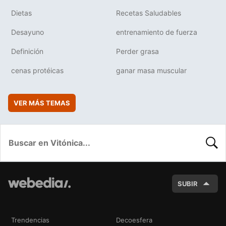
Dietas
Recetas Saludables
Desayuno
entrenamiento de fuerza
Definición
Perder grasa
cenas protéicas
ganar masa muscular
VER MÁS TEMAS
BUSC
SUBIR
Trendencias
Decoesfera