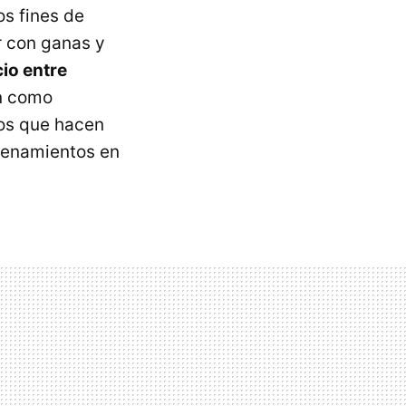
s fines de
r con ganas y
io entre
n como
los que hacen
trenamientos en