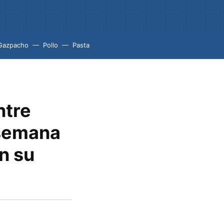
Gazpacho
Pollo
Pasta
ntre
 semana
n su