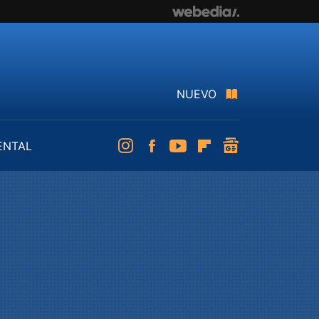
NUEVO
ENTAL
Instagram
Facebook
Youtube
Flipboard
googlenews