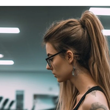
FACEBOOK
TWITTER
FLIPBOARD
E-
MAIL