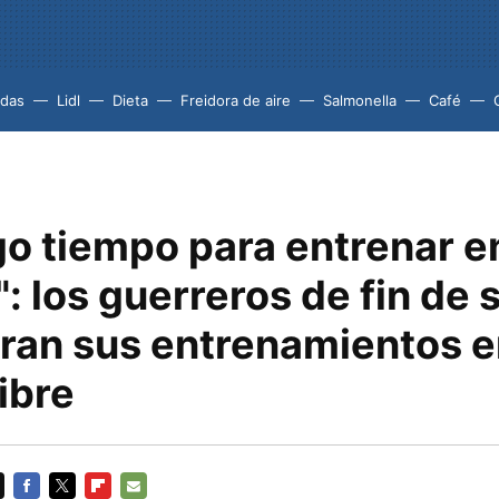
idas
Lidl
Dieta
Freidora de aire
Salmonella
Café
go tiempo para entrenar e
: los guerreros de fin de
ran sus entrenamientos e
ibre