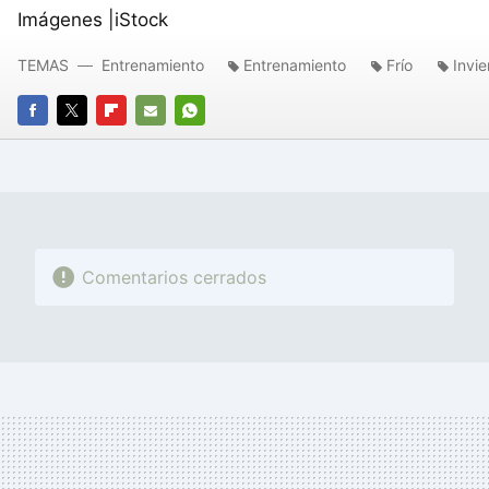
Imágenes |iStock
TEMAS
Entrenamiento
Entrenamiento
Frío
Invie
FACEBOOK
TWITTER
FLIPBOARD
E-
WHATSAPP
MAIL
Comentarios cerrados