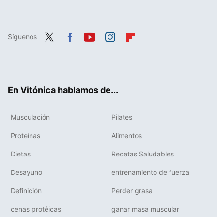
Síguenos
Twit
Fac
You
Inst
Flip
ter
ebo
tub
agr
boa
ok
e
am
rd
En Vitónica hablamos de...
Musculación
Pilates
Proteínas
Alimentos
Dietas
Recetas Saludables
Desayuno
entrenamiento de fuerza
Definición
Perder grasa
cenas protéicas
ganar masa muscular