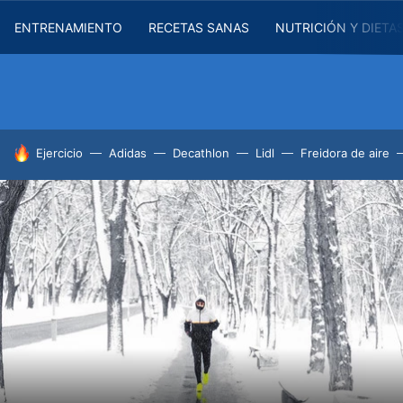
ENTRENAMIENTO
RECETAS SANAS
NUTRICIÓN Y DIETA
HOY SE HABLA DE
Ejercicio
Adidas
Decathlon
Lidl
Freidora de aire