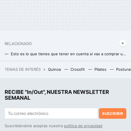
RELACIONADO
Esto es lo que tienes que tener en cuenta si vas a comprar unas kettlebells o pesas rusas
Método stretch-focused: qué es y cómo aplicarlo para ganar músculo más rápido
TEMAS DE INTERÉS
Quinoa
Crossfit
Pilates
Postura
Hemos probado la IA conversacional de Sesame. Es la experiencia más cercana a una "voz humana" que hemos visto
La postura de yoga perfecta para trabajar el abdomen en casa y lograr un six- pack soñado
RECIBE "In/Out", NUESTRA NEWSLETTER
Mucha gente comete los mismos errores en el remo con mancuernas en banco inclinado, pero los expertos detallan la solución
SEMANAL
SUSCRIBIR
Suscribiéndote aceptas nuestra
política de privacidad