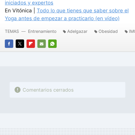
iniciados y expertos
En Vitónica |
Todo lo que tienes que saber sobre el
Yoga antes de empezar a practicarlo (en vídeo)
TEMAS
Entrenamiento
Adelgazar
Obesidad
IM
FACEBOOK
TWITTER
FLIPBOARD
E-
WHATSAPP
MAIL
Comentarios cerrados