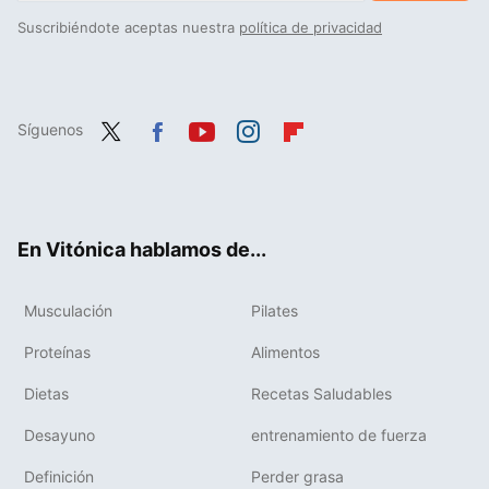
Suscribiéndote aceptas nuestra
política de privacidad
Síguenos
Twit
Fac
You
Inst
Flip
ter
ebo
tub
agr
boa
ok
e
am
rd
En Vitónica hablamos de...
Musculación
Pilates
Proteínas
Alimentos
Dietas
Recetas Saludables
Desayuno
entrenamiento de fuerza
Definición
Perder grasa