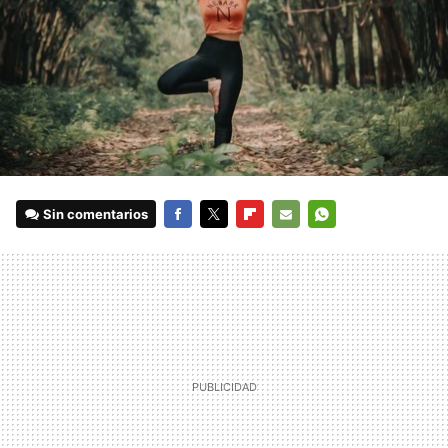
Sin comentarios
FACEBOOK
TWITTER
FLIPBOARD
E-
WHATSAPP
MAIL