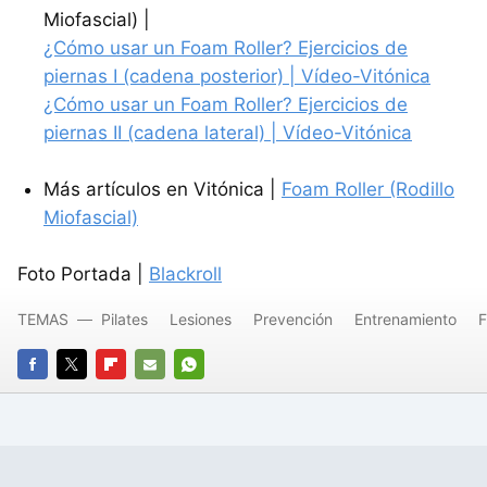
Miofascial) |
¿Cómo usar un Foam Roller? Ejercicios de
piernas I (cadena posterior) | Vídeo-Vitónica
¿Cómo usar un Foam Roller? Ejercicios de
piernas II (cadena lateral) | Vídeo-Vitónica
Más artículos en Vitónica |
Foam Roller (Rodillo
Miofascial)
Foto Portada |
Blackroll
TEMAS
Pilates
Lesiones
Prevención
Entrenamiento
F
FACEBOOK
TWITTER
FLIPBOARD
E-
WHATSAPP
MAIL