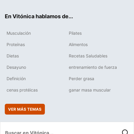
ter
ebo
tub
agr
boa
ok
e
am
rd
En Vitónica hablamos de...
Musculación
Pilates
Proteínas
Alimentos
Dietas
Recetas Saludables
Desayuno
entrenamiento de fuerza
Definición
Perder grasa
cenas protéicas
ganar masa muscular
VER MÁS TEMAS