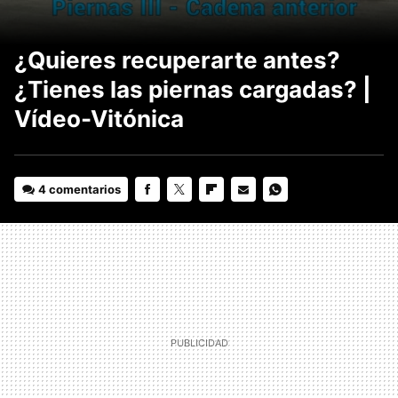
¿Quieres recuperarte antes?
¿Tienes las piernas cargadas? |
Vídeo-Vitónica
4 comentarios
FACEBOOK
TWITTER
FLIPBOARD
E-
WHATSAPP
MAIL