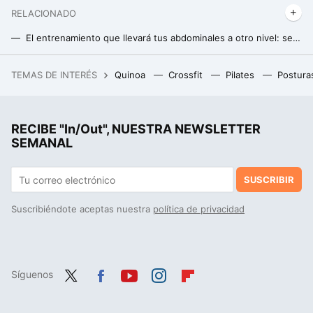
RELACIONADO
El entrenamiento que llevará tus abdominales a otro nivel: se hace en casa y solo necesitarás una toalla
Los cinco estiramientos que deberías hacer todos los días según un experto en flexibilidad
TEMAS DE INTERÉS
Quinoa
Crossfit
Pilates
Postura
La debacle demográfica en Europa, expuesta en este mapa con un invitado engañoso: Mónaco
Si crees que es bueno usar poleas para ganar músculo porque ofrecen tensión constante al músculo, debes saber esto
RECIBE "In/Out", NUESTRA NEWSLETTER
Cómo ganar músculo después de los 50: claves para una musculatura fuerte y saludable
SEMANAL
SUSCRIBIR
Suscribiéndote aceptas nuestra
política de privacidad
Síguenos
Twit
Fac
You
Inst
Flip