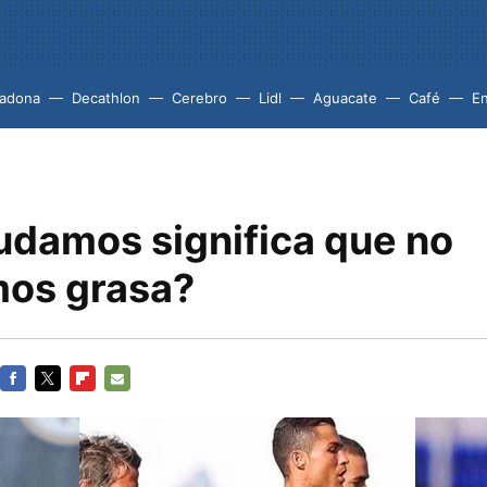
adona
Decathlon
Cerebro
Lidl
Aguacate
Café
En
sudamos significa que no
os grasa?
FACEBOOK
TWITTER
FLIPBOARD
E-
MAIL