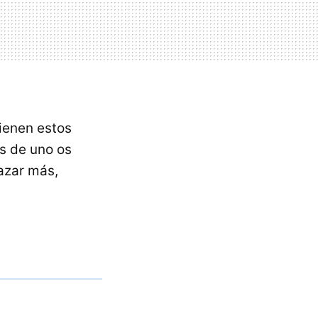
ienen estos
s de uno os
gazar más,