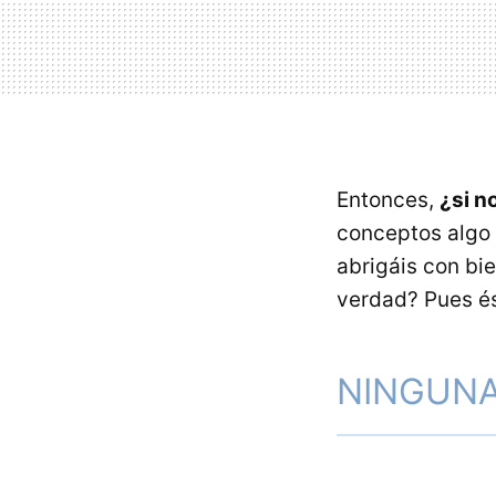
Entonces,
¿si n
conceptos algo 
abrigáis con bie
verdad? Pues ést
NINGUN