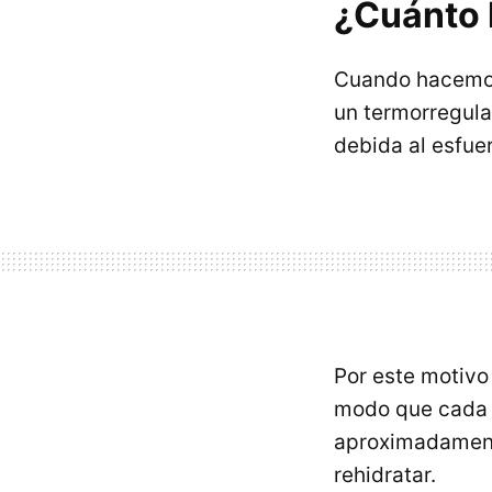
¿Cuánto l
Cuando hacemos
un termorregul
debida al esfue
Por este motivo
modo que cada 
aproximadamen
rehidratar.