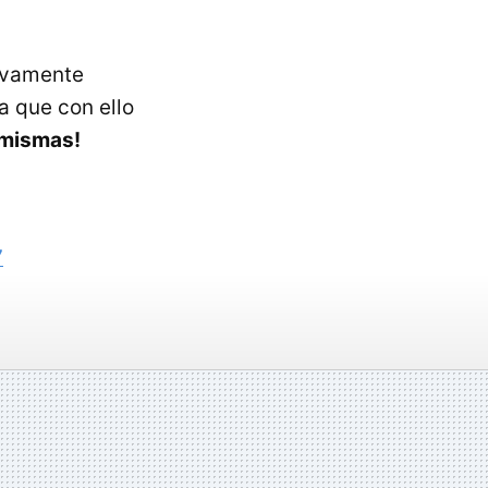
tivamente
ca que con ello
 mismas!
7