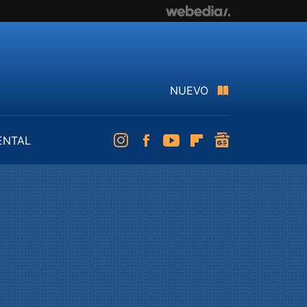
NUEVO
ENTAL
Instagram
Facebook
Youtube
Flipboard
googlenews