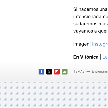
Si hacemos una
intencionadamen
sudaremos más
vayamos a quem
Imagen|
Instag
En Vitónica
|
La
TEMAS
Entrenami
FACEBOOK
TWITTER
FLIPBOARD
E-
MAIL