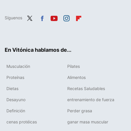
Síguenos
Twit
Fac
You
Inst
Flip
ter
ebo
tub
agr
boa
ok
e
am
rd
En Vitónica hablamos de...
Musculación
Pilates
Proteínas
Alimentos
Dietas
Recetas Saludables
Desayuno
entrenamiento de fuerza
Definición
Perder grasa
cenas protéicas
ganar masa muscular