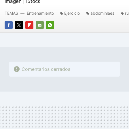
Imagen | iStock
TEMAS
Entrenamiento
Ejercicio
abdominlaes
r
FACEBOOK
TWITTER
FLIPBOARD
E-
WHATSAPP
MAIL
Comentarios cerrados