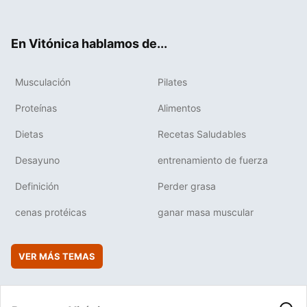
ter
ebo
tub
agr
boa
ok
e
am
rd
En Vitónica hablamos de...
Musculación
Pilates
Proteínas
Alimentos
Dietas
Recetas Saludables
Desayuno
entrenamiento de fuerza
Definición
Perder grasa
cenas protéicas
ganar masa muscular
VER MÁS TEMAS