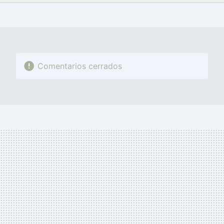
FACEBOOK
TWITTER
FLIPBOARD
E-
WHATSAPP
MAIL
Comentarios cerrados