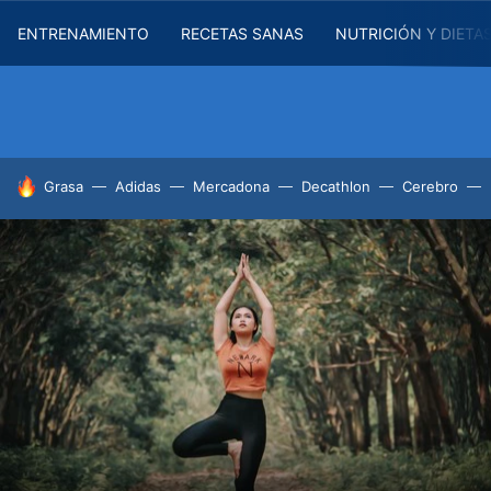
ENTRENAMIENTO
RECETAS SANAS
NUTRICIÓN Y DIETA
HOY SE HABLA DE
Grasa
Adidas
Mercadona
Decathlon
Cerebro