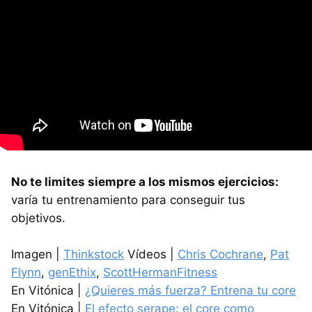
No te limites siempre a los mismos ejercicios:
varía tu entrenamiento para conseguir tus
objetivos.
Imagen |
Thinkstock
Vídeos |
Chris Cochrane
,
Pat
Flynn
,
genEthix
,
ScottHermanFitness
En Vitónica |
¿Quieres más fuerza? Entrena tu core
En Vitónica |
El efecto serape: el core como