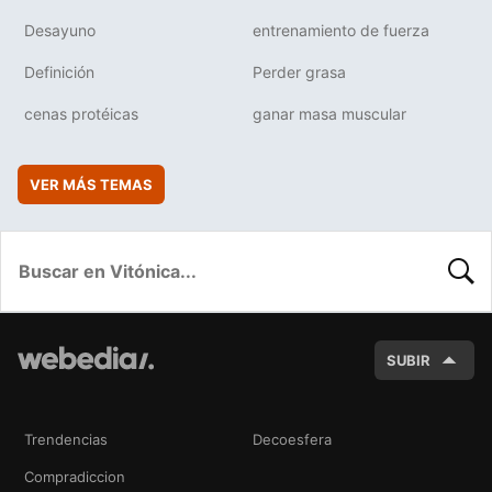
Desayuno
entrenamiento de fuerza
Definición
Perder grasa
cenas protéicas
ganar masa muscular
VER MÁS TEMAS
BUSC
SUBIR
Trendencias
Decoesfera
Compradiccion