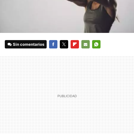
Sin comentarios
FACEBOOK
TWITTER
FLIPBOARD
E-
WHATSAPP
MAIL