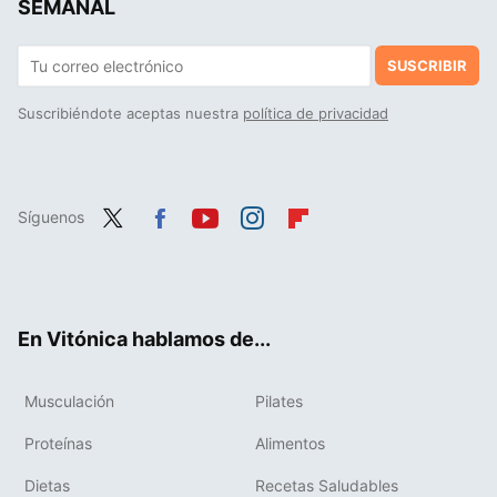
SEMANAL
SUSCRIBIR
Suscribiéndote aceptas nuestra
política de privacidad
Síguenos
Twit
Fac
You
Inst
Flip
ter
ebo
tub
agr
boa
ok
e
am
rd
En Vitónica hablamos de...
Musculación
Pilates
Proteínas
Alimentos
Dietas
Recetas Saludables