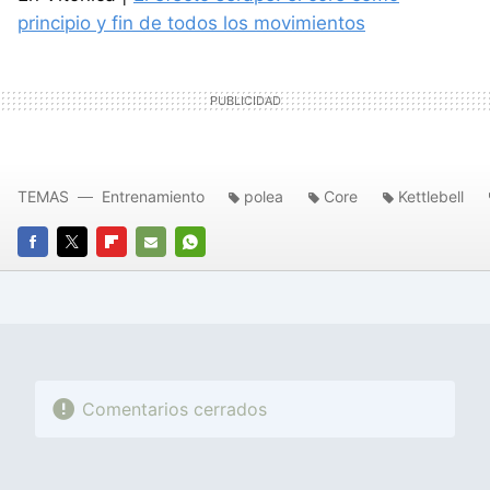
principio y fin de todos los movimientos
TEMAS
Entrenamiento
polea
Core
Kettlebell
FACEBOOK
TWITTER
FLIPBOARD
E-
WHATSAPP
MAIL
Comentarios cerrados