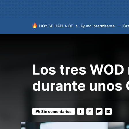
HOY SE HABLA DE
Ayuno intermitente
Gr
Los tres WOD 
durante unos
Sin comentarios
FACEBOOK
TWITTER
FLIPBOARD
E-
MAIL