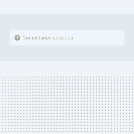
FACEBOOK
TWITTER
FLIPBOARD
E-
WHATSAPP
MAIL
Comentarios cerrados