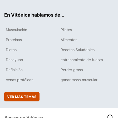
ter
ebo
tub
agr
boa
ok
e
am
rd
En Vitónica hablamos de...
Musculación
Pilates
Proteínas
Alimentos
Dietas
Recetas Saludables
Desayuno
entrenamiento de fuerza
Definición
Perder grasa
cenas protéicas
ganar masa muscular
VER MÁS TEMAS