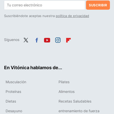
SUSCRIBIR
Suscribiéndote aceptas nuestra
política de privacidad
Síguenos
Twit
Fac
You
Inst
Flip
ter
ebo
tub
agr
boa
ok
e
am
rd
En Vitónica hablamos de...
Musculación
Pilates
Proteínas
Alimentos
Dietas
Recetas Saludables
Desayuno
entrenamiento de fuerza