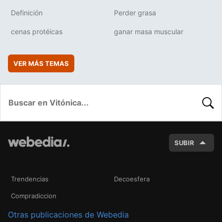
Definición
Perder grasa
cenas protéicas
ganar masa muscular
VER MÁS TEMAS
BUSC
SUBIR
Trendencias
Decoesfera
Compradiccion
Otras publicaciones de Webedia