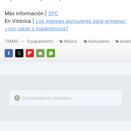
Más información |
SPC
En Vitónica |
Los mejores auriculares para entrenar:
¿con cable o inalámbricos?
TEMAS
Equipamiento
Música
Auriculares
bluet
FACEBOOK
TWITTER
FLIPBOARD
E-
WHATSAPP
MAIL
Comentarios cerrados