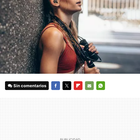
Sin comentarios
FACEBOOK
TWITTER
FLIPBOARD
E-
WHATSAPP
MAIL