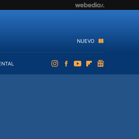
NUEVO
ENTAL
Instagram
Facebook
Youtube
Flipboard
googlenews