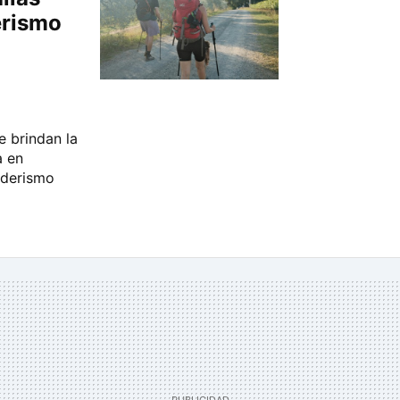
erismo
 brindan la
a en
nderismo