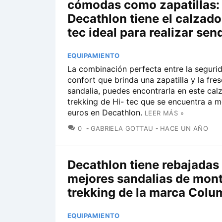
cómodas como zapatillas:
Decathlon tiene el calzado
tec ideal para realizar se
EQUIPAMIENTO
La combinación perfecta entre la segurid
confort que brinda una zapatilla y la fre
sandalia, puedes encontrarla en este cal
trekking de Hi- tec que se encuentra a 
euros en Decathlon.
LEER MÁS »
COMENTARIOS
0
GABRIELA GOTTAU
HACE UN AÑO
Decathlon tiene rebajadas 
mejores sandalias de mon
trekking de la marca Colu
EQUIPAMIENTO