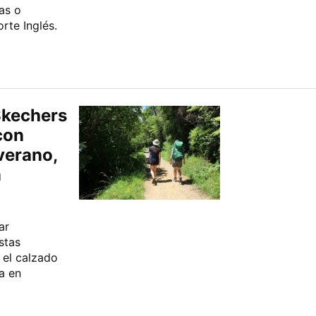
as o
rte Inglés.
Skechers
con
verano,
n
ar
stas
 el calzado
a en