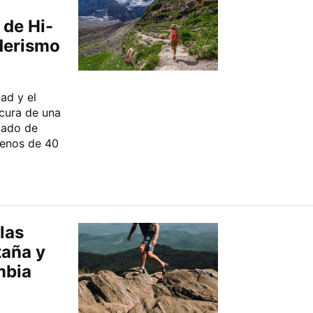
 de Hi-
nderismo
ad y el
scura de una
zado de
menos de 40
las
taña y
mbia