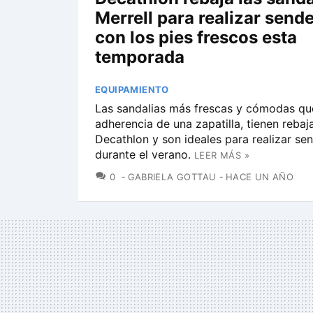
Merrell para realizar send
con los pies frescos esta
temporada
EQUIPAMIENTO
Las sandalias más frescas y cómodas que
adherencia de una zapatilla, tienen rebaj
Decathlon y son ideales para realizar se
durante el verano.
LEER MÁS »
COMENTARIOS
0
GABRIELA GOTTAU
HACE UN AÑO