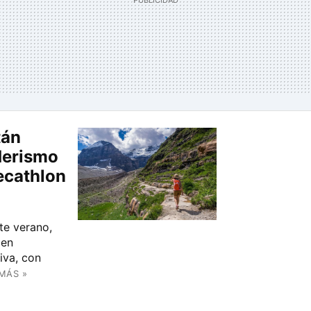
tán
derismo
ecathlon
te verano,
 en
iva, con
MÁS »