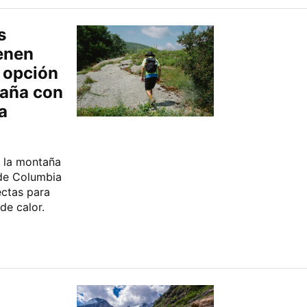
s
enen
a opción
taña con
a
r la montaña
 de Columbia
ectas para
de calor.