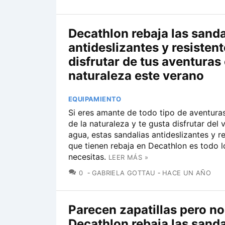
Decathlon rebaja las sanda
antideslizantes y resisten
disfrutar de tus aventuras 
naturaleza este verano
EQUIPAMIENTO
Si eres amante de todo tipo de aventura
de la naturaleza y te gusta disfrutar del 
agua, estas sandalias antideslizantes y r
que tienen rebaja en Decathlon es todo l
necesitas.
LEER MÁS »
COMENTARIOS
0
GABRIELA GOTTAU
HACE UN AÑO
Parecen zapatillas pero no
Decathlon rebaja las sanda