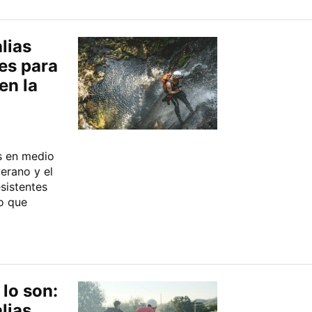
lias
tes para
en la
s en medio
verano y el
esistentes
o que
 lo son:
lias