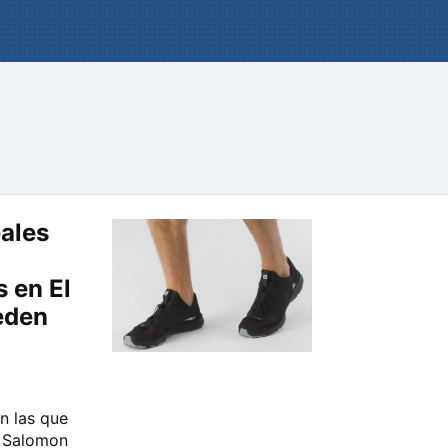
eales
 en El
eden
n las que
e Salomon