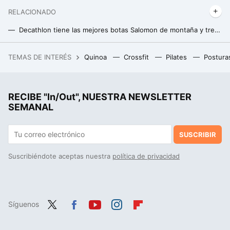
RELACIONADO
Decathlon tiene las mejores botas Salomon de montaña y trekking para los expertos en senderismo
Lidl tiene el banco de pesas multifunción perfecto para montar tu gimnasio en casa y entrenar todo el cuerpo
TEMAS DE INTERÉS
Quinoa
Crossfit
Pilates
Postura
La pequeña población de California que se convirtió en la capital mundial del aguacate
RECIBE "In/Out", NUESTRA NEWSLETTER
SEMANAL
SUSCRIBIR
Suscribiéndote aceptas nuestra
política de privacidad
Síguenos
Twit
Fac
You
Inst
Flip