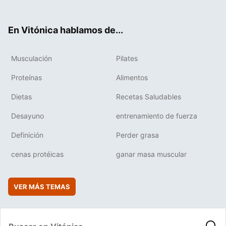
ter
ebo
tub
agr
boa
ok
e
am
rd
En Vitónica hablamos de...
Musculación
Pilates
Proteínas
Alimentos
Dietas
Recetas Saludables
Desayuno
entrenamiento de fuerza
Definición
Perder grasa
cenas protéicas
ganar masa muscular
VER MÁS TEMAS