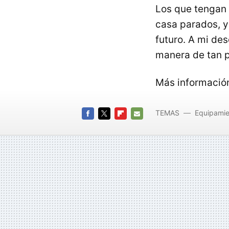
Los que tengan 
casa parados, y
futuro. A mi des
manera de tan 
Más informació
TEMAS
Equipamie
FACEBOOK
TWITTER
FLIPBOARD
E-
MAIL