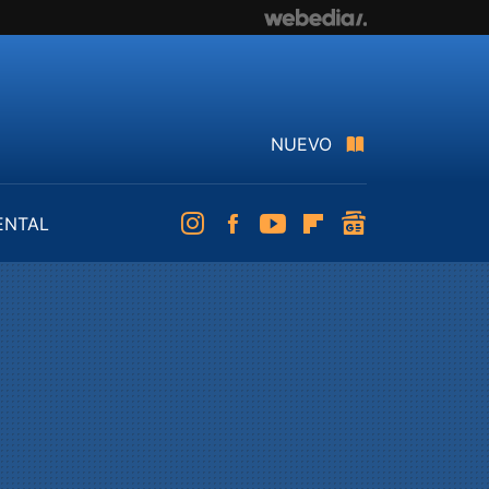
NUEVO
ENTAL
Instagram
Facebook
Youtube
Flipboard
googlenews