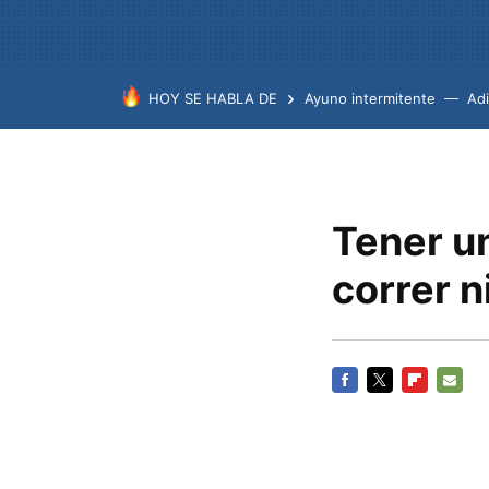
HOY SE HABLA DE
Ayuno intermitente
Ad
Tener u
correr n
FACEBOOK
TWITTER
FLIPBOARD
E-
MAIL