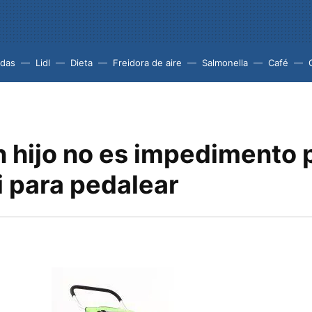
idas
Lidl
Dieta
Freidora de aire
Salmonella
Café
n hijo no es impedimento 
i para pedalear