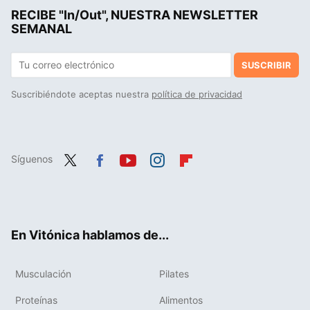
RECIBE "In/Out", NUESTRA NEWSLETTER
SEMANAL
SUSCRIBIR
Suscribiéndote aceptas nuestra
política de privacidad
Síguenos
Twit
Fac
You
Inst
Flip
ter
ebo
tub
agr
boa
ok
e
am
rd
En Vitónica hablamos de...
Musculación
Pilates
Proteínas
Alimentos