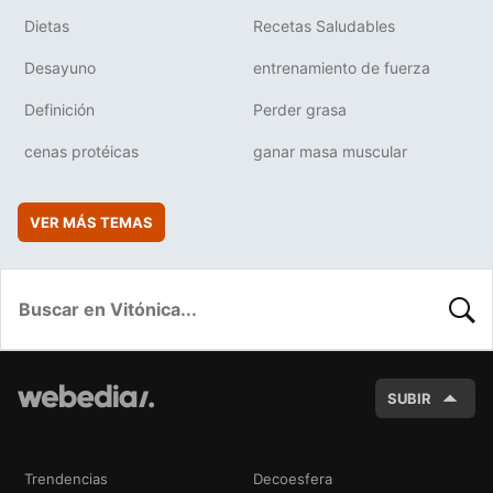
Dietas
Recetas Saludables
Desayuno
entrenamiento de fuerza
Definición
Perder grasa
cenas protéicas
ganar masa muscular
VER MÁS TEMAS
BUSC
SUBIR
Trendencias
Decoesfera