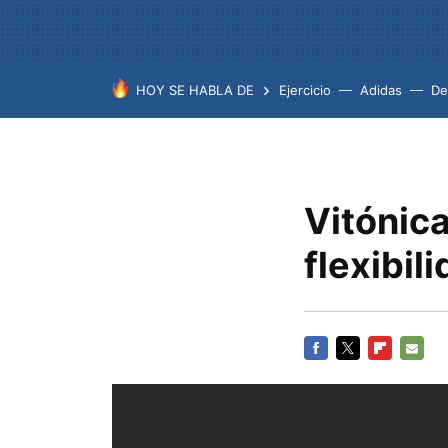
HOY SE HABLA DE
Ejercicio
Adidas
De
Vitónica
flexibili
FACEBOOK
TWITTER
FLIPBOARD
E-
MAIL