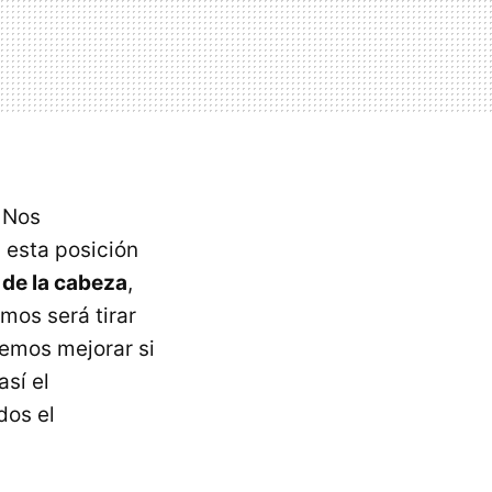
 Nos
 esta posición
de la cabeza
,
os será tirar
odemos mejorar si
así el
dos el