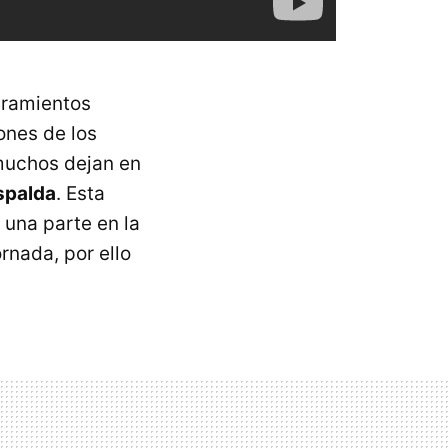
iramientos
ones de los
 muchos dejan en
espalda
. Esta
 una parte en la
rnada, por ello