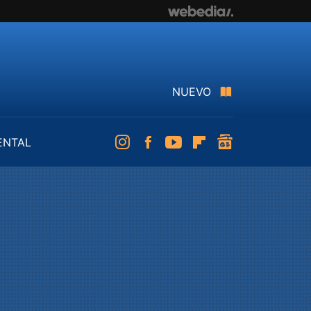
NUEVO
ENTAL
Instagram
Facebook
Youtube
Flipboard
googlenews