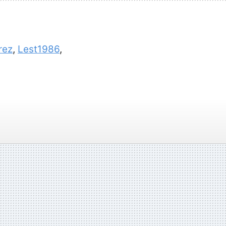
rez
,
Lest1986
,