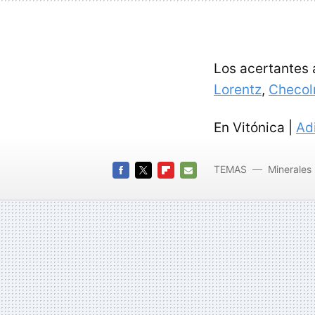
Los acertantes 
Lorentz
,
Checol
En Vitónica |
Ad
TEMAS
Minerales
FACEBOOK
TWITTER
FLIPBOARD
E-
MAIL