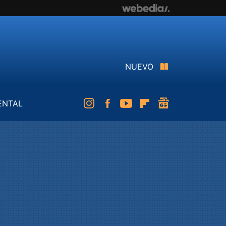
NUEVO
ENTAL
Instagram
Facebook
Youtube
Flipboard
googlenews