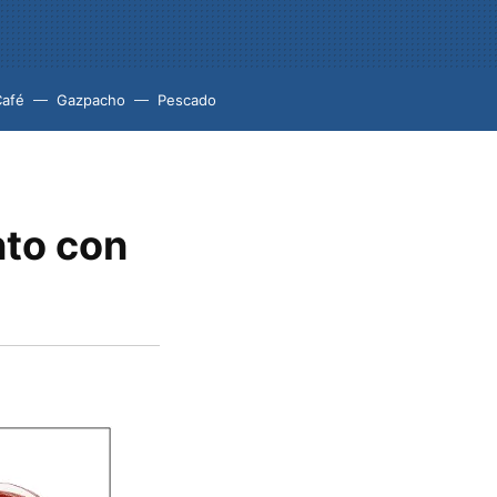
Café
Gazpacho
Pescado
nto con