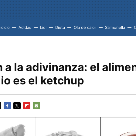
rcicio
Adidas
Lidl
Dieta
Ola de calor
Salmonella
 a la adivinanza: el alime
io es el ketchup
FACEBOOK
TWITTER
FLIPBOARD
E-
MAIL