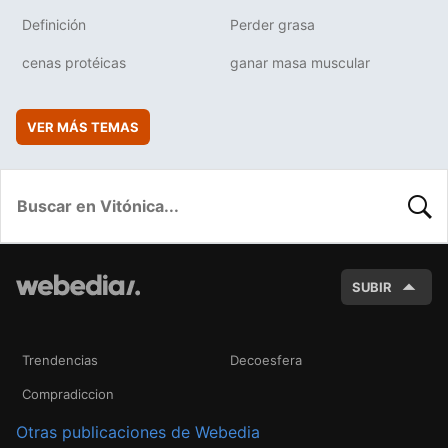
Definición
Perder grasa
cenas protéicas
ganar masa muscular
VER MÁS TEMAS
BUSC
SUBIR
Trendencias
Decoesfera
Compradiccion
Otras publicaciones de Webedia