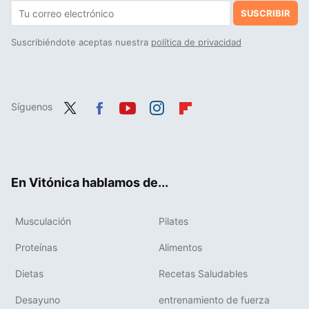
SUSCRIBIR
Suscribiéndote aceptas nuestra
política de privacidad
Síguenos
Twit
Fac
You
Inst
Flip
ter
ebo
tub
agr
boa
ok
e
am
rd
En Vitónica hablamos de...
Musculación
Pilates
Proteínas
Alimentos
Dietas
Recetas Saludables
Desayuno
entrenamiento de fuerza