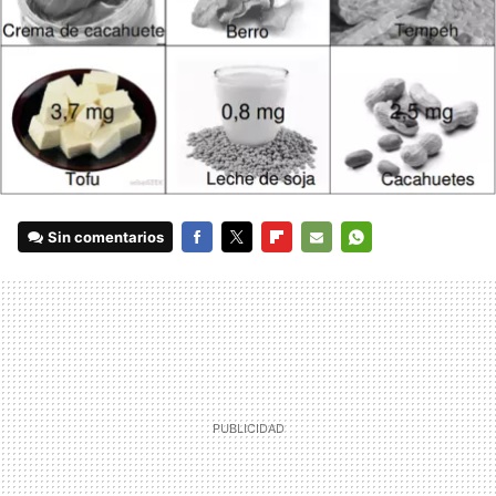
Sin comentarios
FACEBOOK
TWITTER
FLIPBOARD
E-
WHATSAPP
MAIL