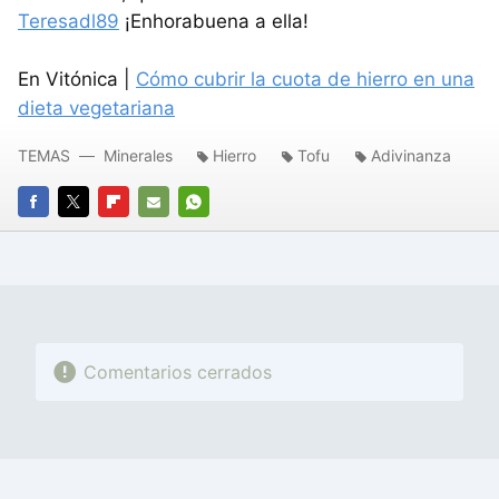
Teresadl89
¡Enhorabuena a ella!
En Vitónica |
Cómo cubrir la cuota de hierro en una
dieta vegetariana
TEMAS
Minerales
Hierro
Tofu
Adivinanza
FACEBOOK
TWITTER
FLIPBOARD
E-
WHATSAPP
MAIL
Comentarios cerrados