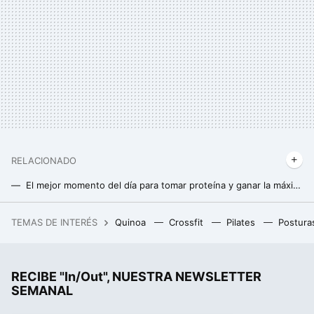
RELACIONADO
El mejor momento del día para tomar proteína y ganar la máxima masa muscular (y no es después de entrenar)
5 mitos de los batidos de proteínas que deberías dejar de creer
TEMAS DE INTERÉS
Quinoa
Crossfit
Pilates
Postura
RootedCon está dispuesta a llegar al Constitucional si tiene que hacerlo: "LaLiga ha hackeado la ley" con los bloqueos de IPs
RECIBE "In/Out", NUESTRA NEWSLETTER
SEMANAL