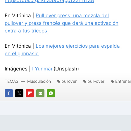
https://doi.org/10.3390/app122111138
En Vitónica |
Pull over press: una mezcla del
pullover y press francés que dará una activación
extra a tus tríceps
En Vitónica |
Los mejores ejercicios para espalda
en el gimnasio
Imágenes |
I Yunmai
(Unsplash)
TEMAS
Musculación
pullover
pull-over
Entrena
FACEBOOK
TWITTER
FLIPBOARD
E-
WHATSAPP
MAIL