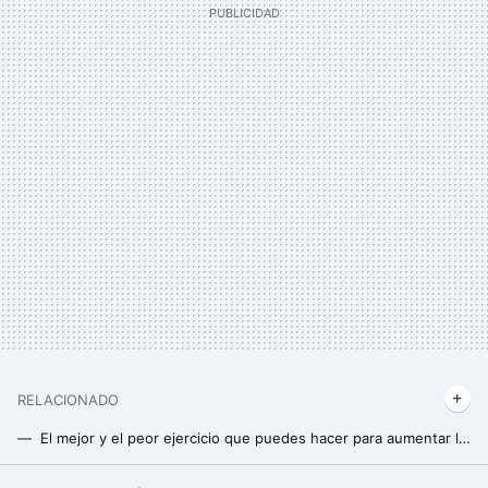
RELACIONADO
El mejor y el peor ejercicio que puedes hacer para aumentar la masa muscular de tus hombros según un entrenador experto
Llegar al fallo muscular está bien pero no siempre: los dos ejercicios en los que nunca deberías ir al fallo