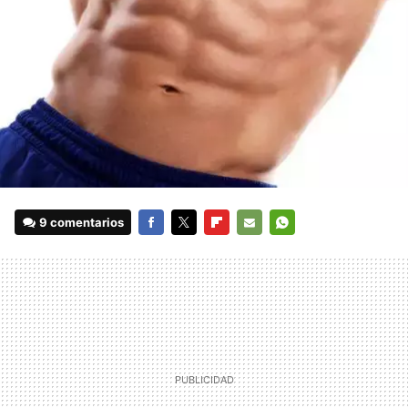
9 comentarios
FACEBOOK
TWITTER
FLIPBOARD
E-
WHATSAPP
MAIL