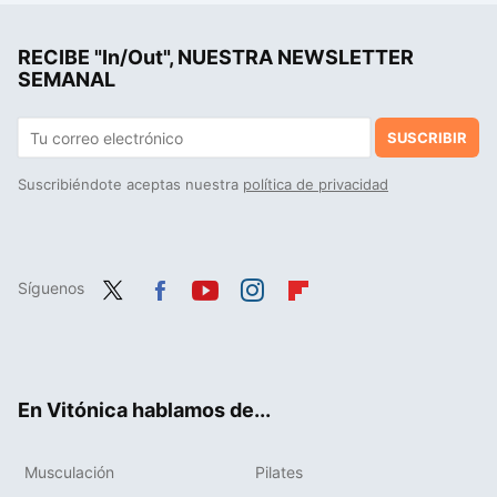
RECIBE "In/Out", NUESTRA NEWSLETTER
SEMANAL
SUSCRIBIR
Suscribiéndote aceptas nuestra
política de privacidad
Síguenos
Twit
Fac
You
Inst
Flip
ter
ebo
tub
agr
boa
ok
e
am
rd
En Vitónica hablamos de...
Musculación
Pilates