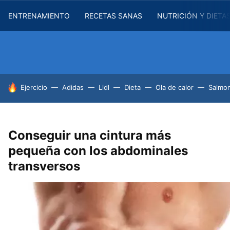
ENTRENAMIENTO
RECETAS SANAS
NUTRICIÓN Y DIETA
HOY SE HABLA DE
Ejercicio
Adidas
Lidl
Dieta
Ola de calor
Salmon
Conseguir una cintura más
pequeña con los abdominales
transversos