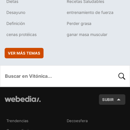
Dietas
Recetas Saludables
Desayuno
entrenamiento de fuerza
Definición
Perder grasa
cenas protéicas
ganar masa muscular
VER MÁS TEMAS
BUSC
SUBIR
Trendencias
Decoesfera