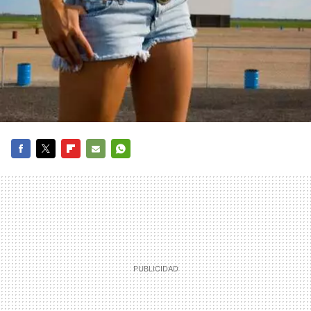
FACEBOOK
TWITTER
FLIPBOARD
E-
WHATSAPP
MAIL