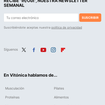
RECIBE "In/Out", NUESTRA NEWSLETTER
SEMANAL
SUSCRIBIR
Suscribiéndote aceptas nuestra
política de privacidad
Síguenos
Twit
Fac
You
Inst
Flip
ter
ebo
tub
agr
boa
ok
e
am
rd
En Vitónica hablamos de...
Musculación
Pilates
Proteínas
Alimentos