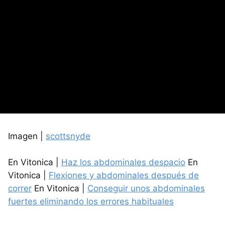
Imagen |
scottsnyde
En Vitonica |
Haz los abdominales despacio
En
Vitonica |
Flexiones y abdominales después de
correr
En Vitonica |
Conseguir unos abdominales
fuertes eliminando los errores habituales