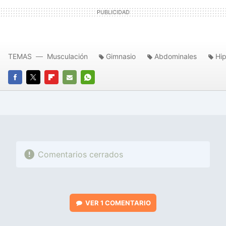
TEMAS
Musculación
Gimnasio
Abdominales
Hip
FACEBOOK
TWITTER
FLIPBOARD
E-
WHATSAPP
MAIL
Comentarios cerrados
VER
1 COMENTARIO