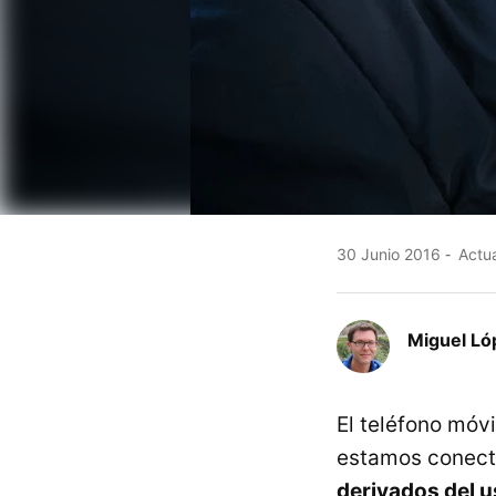
30 Junio 2016
Actua
Miguel Ló
El teléfono móv
estamos conect
derivados del u