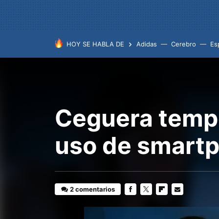
HOY SE HABLA DE
Adidas
Cerebro
Es
Ceguera tempo
uso de smartp
2 comentarios
FACEBOOK
TWITTER
FLIPBOARD
E-
MAIL