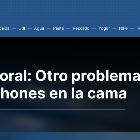
palda
Lidl
Agua
Pasta
Pescado
Yogur
Nike
T
ral: Otro problema
hones en la cama