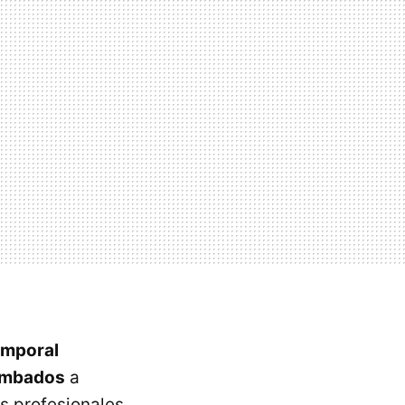
emporal
umbados
a
es profesionales