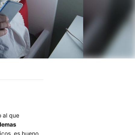
o al que
lemas
ticos, es bueno