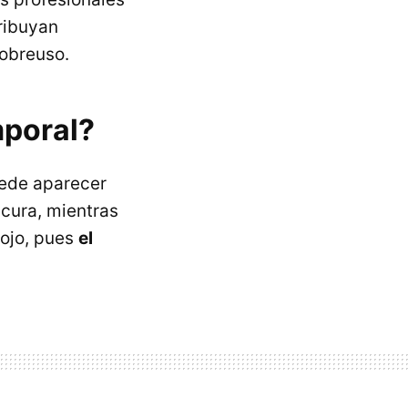
ribuyan
obreuso.
mporal?
ede aparecer
cura, mientras
 ojo, pues
el