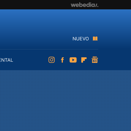
NUEVO
ENTAL
Instagram
Facebook
Youtube
Flipboard
googlenews