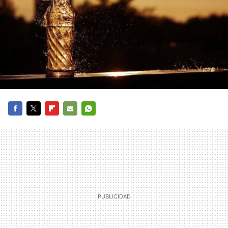
FACEBOOK
TWITTER
FLIPBOARD
E-
WHATSAPP
MAIL