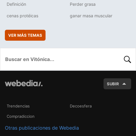
Definición
Perder grasa
cenas protéicas
ganar masa muscular
VER MÁS TEMAS
BUSC
SUBIR
Trendencias
Decoesfera
Compradiccion
Otras publicaciones de Webedia