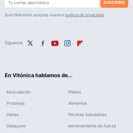
SUSCRIBIR
Suscribiéndote aceptas nuestra
política de privacidad
Síguenos
Twit
Fac
You
Inst
Flip
ter
ebo
tub
agr
boa
ok
e
am
rd
En Vitónica hablamos de...
Musculación
Pilates
Proteínas
Alimentos
Dietas
Recetas Saludables
Desayuno
entrenamiento de fuerza