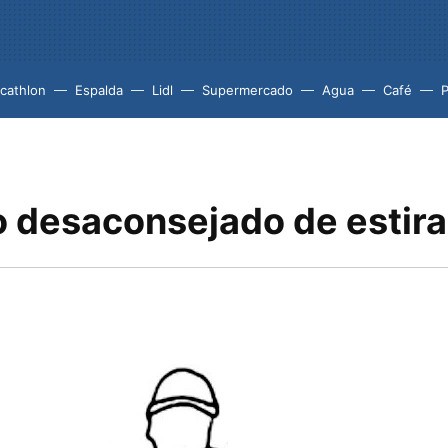
cathlon
Espalda
Lidl
Supermercado
Agua
Café
P
io desaconsejado de estir