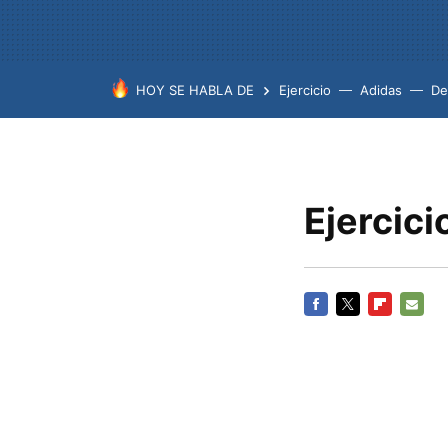
HOY SE HABLA DE
Ejercicio
Adidas
De
Ejercic
FACEBOOK
TWITTER
FLIPBOARD
E-
MAIL