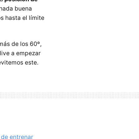
s nada buena
s hasta el límite
más de los 60º,
live a empezar
evitemos este.
 de entrenar