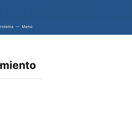
roteína
Menú
amiento