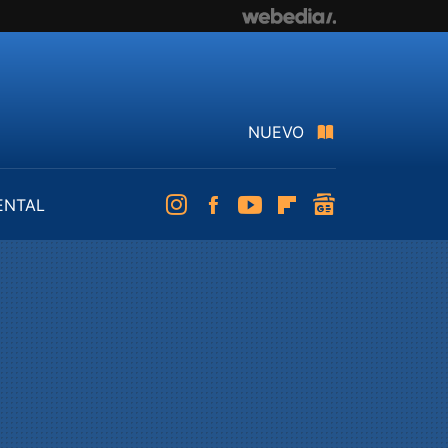
NUEVO
ENTAL
Instagram
Facebook
Youtube
Flipboard
googlenews