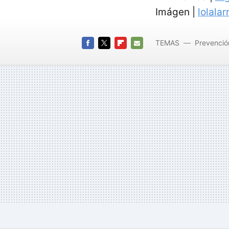
Imágen |
lolalar
TEMAS
Prevenci
desacons
FACEBOOK
TWITTER
FLIPBOARD
E-
MAIL