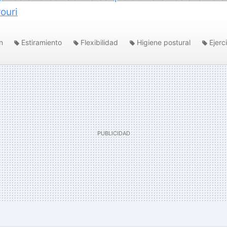
rouri
ón
Estiramiento
Flexibilidad
Higiene postural
Ejerc
ejados