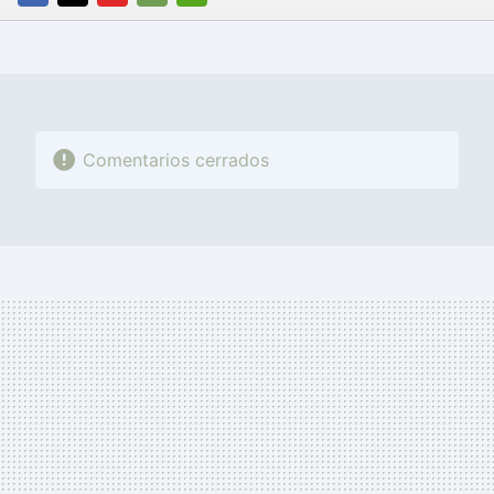
FACEBOOK
TWITTER
FLIPBOARD
E-
WHATSAPP
MAIL
Comentarios cerrados