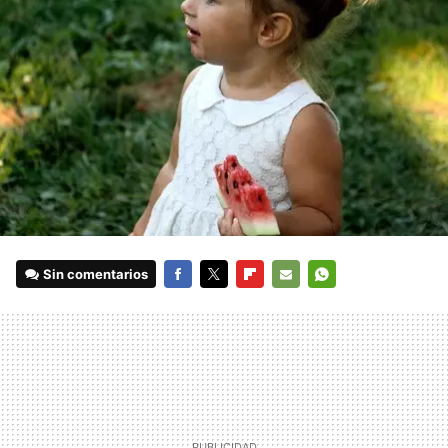
Sin comentarios
FACEBOOK
TWITTER
FLIPBOARD
E-
WHATSAPP
MAIL