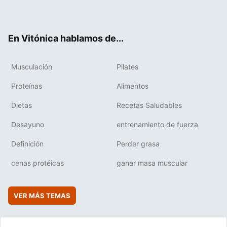
ter
ebo
tub
agr
boa
ok
e
am
rd
En Vitónica hablamos de...
Musculación
Pilates
Proteínas
Alimentos
Dietas
Recetas Saludables
Desayuno
entrenamiento de fuerza
Definición
Perder grasa
cenas protéicas
ganar masa muscular
VER MÁS TEMAS