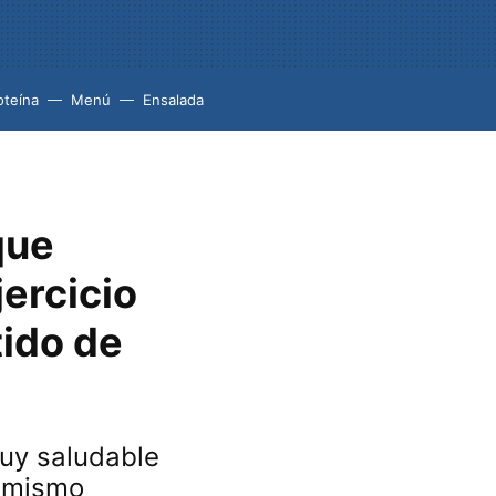
oteína
Menú
Ensalada
que
jercicio
tido de
muy saludable
a mismo