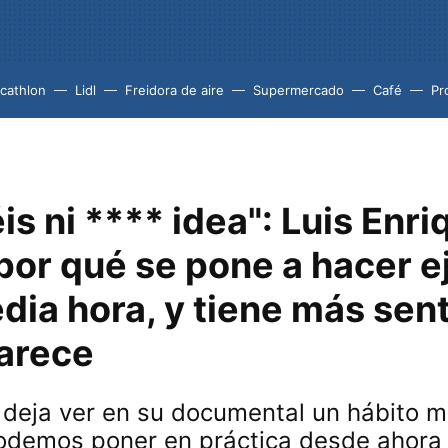
cathlon
Lidl
Freidora de aire
Supermercado
Café
Pr
is ni **** idea": Luis Enri
por qué se pone a hacer e
dia hora, y tiene más sen
parece
 deja ver en su documental un hábito 
odemos poner en práctica desde ahor