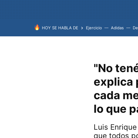
HOY SE HABLA DE
Ejercicio
Adidas
De
"No tené
explica 
cada me
lo que 
Luis Enrique
que todos p