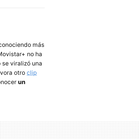
s conociendo más
 Movistar+ no ha
se viralizó una
lvora otro
clip
onocer
un