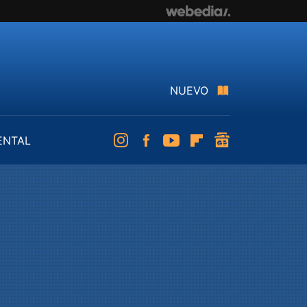
NUEVO
ENTAL
Instagram
Facebook
Youtube
Flipboard
googlenews