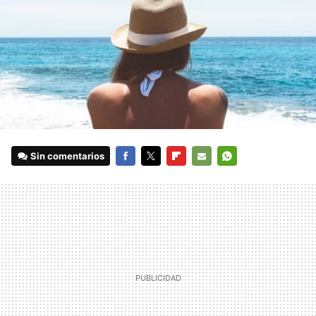
Sin comentarios
FACEBOOK
TWITTER
FLIPBOARD
E-
WHATSAPP
MAIL