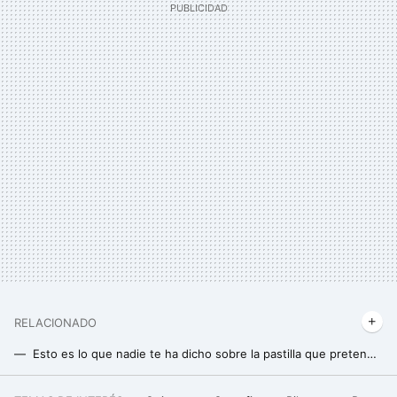
RELACIONADO
Esto es lo que nadie te ha dicho sobre la pastilla que pretende reemplazar al ejercicio
Esta es la mejor hora para salir a caminar y reducir la glucosa en sangre