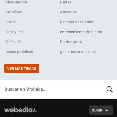
Musculación
Pilates
Proteínas
Alimentos
Dietas
Recetas Saludables
Desayuno
entrenamiento de fuerza
Definición
Perder grasa
cenas protéicas
ganar masa muscular
VER MÁS TEMAS
BUSC
SUBIR