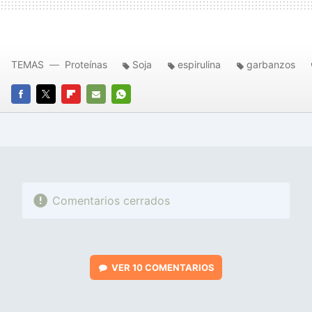
TEMAS
Proteínas
Soja
espirulina
garbanzos
FACEBOOK
TWITTER
FLIPBOARD
E-
WHATSAPP
MAIL
Comentarios cerrados
VER
10 COMENTARIOS