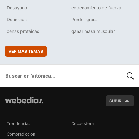
Desayuno
entrenamiento de fuerza
Definición
Perder grasa
cenas protéicas
ganar masa muscular
VER MÁS TEMAS
BUSC
SUBIR
Trendencias
Decoesfera
Compradiccion