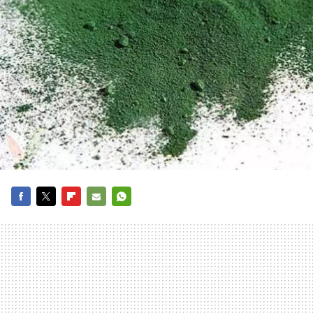
FACEBOOK
TWITTER
FLIPBOARD
E-
WHATSAPP
MAIL