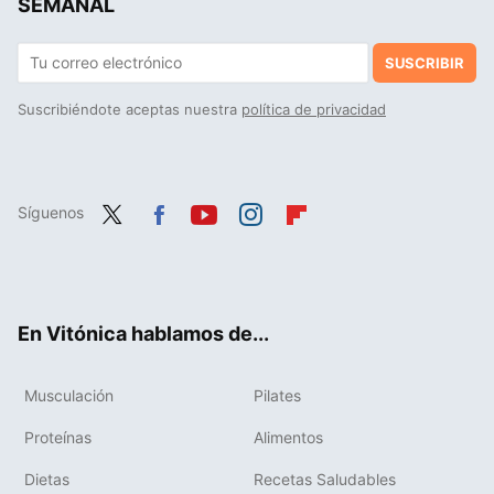
SEMANAL
SUSCRIBIR
Suscribiéndote aceptas nuestra
política de privacidad
Síguenos
Twit
Fac
You
Inst
Flip
ter
ebo
tub
agr
boa
ok
e
am
rd
En Vitónica hablamos de...
Musculación
Pilates
Proteínas
Alimentos
Dietas
Recetas Saludables