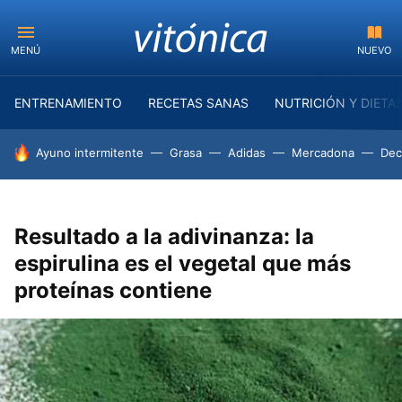
MENÚ
NUEVO
ENTRENAMIENTO
RECETAS SANAS
NUTRICIÓN Y DIETA
HOY SE HABLA DE
Ayuno intermitente
Grasa
Adidas
Mercadona
Dec
Resultado a la adivinanza: la
espirulina es el vegetal que más
proteínas contiene