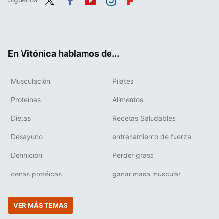
Twit
Fac
You
Inst
Flip
ter
ebo
tub
agr
boa
ok
e
am
rd
En Vitónica hablamos de...
Musculación
Pilates
Proteínas
Alimentos
Dietas
Recetas Saludables
Desayuno
entrenamiento de fuerza
Definición
Perder grasa
cenas protéicas
ganar masa muscular
VER MÁS TEMAS