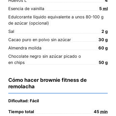
Huevos L
4
Esencia de vainilla
5
ml
Edulcorante líquido equivalente a unos 80-100 g
de azúcar (opcional)
Sal
2
g
Cacao puro en polvo sin azúcar
30
g
Almendra molida
60
g
Chocolate negro sin azúcar picado o
en chips
50
g
Cómo hacer brownie fitness de
remolacha
Dificultad: Fácil
Tiempo total
45
min