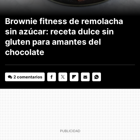
Brownie fitness de remolacha
sin azúcar: receta dulce sin
gluten para amantes del
chocolate
2 comentarios
FACEBOOK
TWITTER
FLIPBOARD
E-
WHATSAPP
MAIL