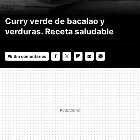
Curry verde de bacalao y
verduras. Receta saludable
Sin comentarios
FACEBOOK
TWITTER
FLIPBOARD
E-
WHATSAPP
MAIL