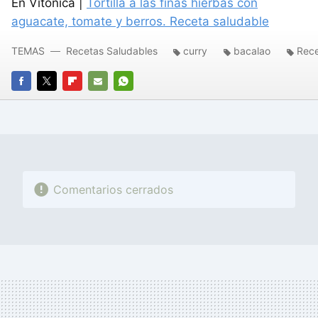
En Vitónica |
Tortilla a las finas hierbas con
aguacate, tomate y berros. Receta saludable
TEMAS
Recetas Saludables
curry
bacalao
Rec
FACEBOOK
TWITTER
FLIPBOARD
E-
WHATSAPP
MAIL
Comentarios cerrados