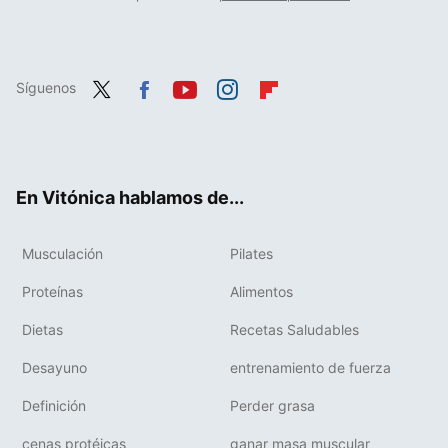
Síguenos
Twit
Fac
You
Inst
Flip
ter
ebo
tub
agr
boa
ok
e
am
rd
En Vitónica hablamos de...
Musculación
Pilates
Proteínas
Alimentos
Dietas
Recetas Saludables
Desayuno
entrenamiento de fuerza
Definición
Perder grasa
cenas protéicas
ganar masa muscular