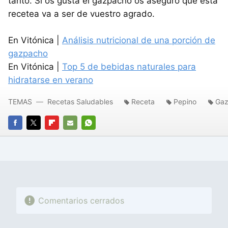
tanto. Si os gusta el gazpacho os aseguro que esta
recetea va a ser de vuestro agrado.
En Vitónica |
Análisis nutricional de una porción de
gazpacho
En Vitónica |
Top 5 de bebidas naturales para
hidratarse en verano
TEMAS
Recetas Saludables
Receta
Pepino
Ga
FACEBOOK
TWITTER
FLIPBOARD
E-
WHATSAPP
MAIL
Comentarios cerrados