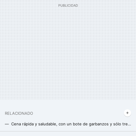
RELACIONADO
Cena rápida y saludable, con un bote de garbanzos y sólo tres ingredientes más
Con sólo cuatro ingredientes y en minutos puedes preparar esta cena rica en proteínas y muy reducida en hidratos